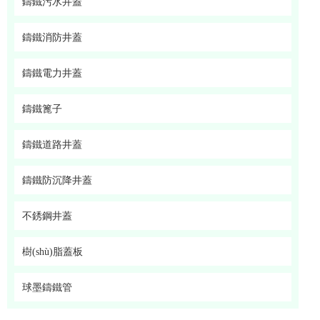
鑄鐵污水井蓋
鑄鐵消防井蓋
鑄鐵電力井蓋
鑄鐵篦子
鑄鐵道路井蓋
鑄鐵防沉降井蓋
不銹鋼井蓋
樹(shù)脂蓋板
球墨鑄鐵管