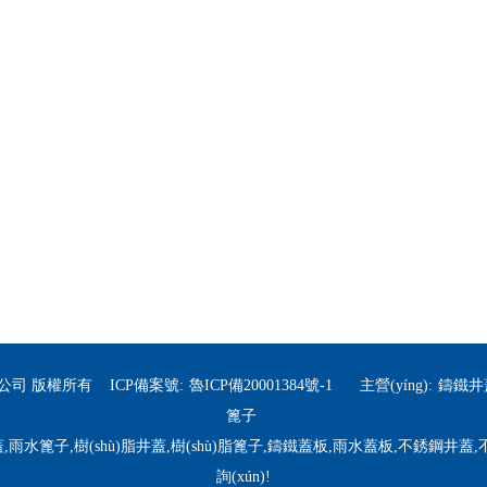
道路材料有限公司 版權所有 ICP備案號:
魯ICP備20001384號-1
主營(yíng):
鑄鐵井
篦子
鑄鐵井蓋,雨水篦子,樹(shù)脂井蓋,樹(shù)脂篦子,鑄鐵蓋板,雨水蓋板,不銹鋼井蓋
詢(xún)!