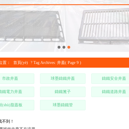
位置：
首頁(yè)
?
Tag Archives: 井蓋
( Page 9 )
市政井蓋
球墨鑄鐵井蓋
鑄鐵安全井蓋
鑄鐵電力井蓋
鑄鐵篦子
鑄鐵道路井蓋
樹(shù)脂蓋板
球墨鑄鐵管
找不到！