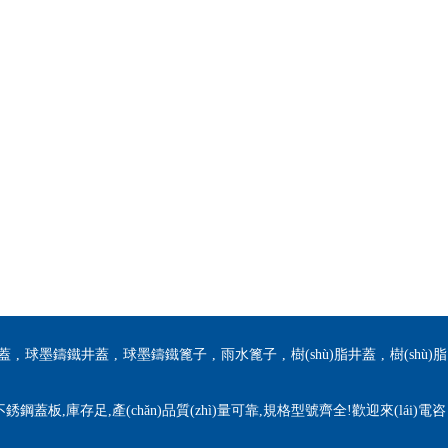
蓋
,
球墨鑄鐵井蓋
,
球墨鑄鐵篦子
,
雨水篦子
,
樹(shù)脂井蓋
,
樹(shù)脂
,不銹鋼蓋板,庫存足,產(chǎn)品質(zhì)量可靠,規格型號齊全!歡迎來(lái)電咨