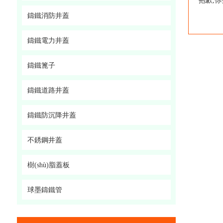
抱歉,
鑄鐵消防井蓋
鑄鐵電力井蓋
鑄鐵篦子
鑄鐵道路井蓋
鑄鐵防沉降井蓋
不銹鋼井蓋
樹(shù)脂蓋板
球墨鑄鐵管