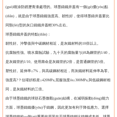
(guò)噴涂防銹瀝青漆處理的。球墨鑄鐵井蓋有一個(gè)優(yōu)點
(diǎn)，就是由于球墨鑄鐵強度高、韌性好，使得球墨鑄井蓋要比
同類(lèi)型的灰口鑄鐵井蓋輕30%左右。
球墨鑄鐵井蓋的特點(diǎn)：
韌性好。沖擊值與中碳鋼材相近，是灰鐵材料的10倍以上。
抗腐蝕性強。噴水腐蝕試驗，九十天的腐蝕量?jì)H為鋼管的1/40，
是灰鐵管的1/10。使用壽命是灰鐵管的2倍，是普通鋼管的5倍。
塑性好。延伸率≥7%，與高碳鋼材相近，而灰鐵材料延伸率為零。
強度高?？估瓘姸权産≥420MPa,屈服強度ós≥300MPa,與低碳鋼材相
同，是灰鐵材料的三倍。
由于球墨鑄鐵的球狀石墨微觀(guān)結構，在減弱振動(dòng)能力
方面，球墨鑄鐵優(yōu)于鑄鋼，因此更加有利于降低應力。選擇
球墨鑄鐵的一個(gè)重要的原因在于球墨鑄鐵比鑄鋼成本低。球墨