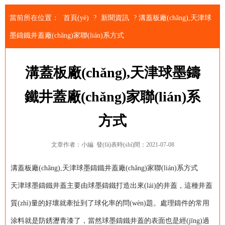
當前所在位置：
首頁(yè)
?
新聞資訊
?
溝蓋板廠(chǎng),天津球
墨鑄鐵井蓋廠(chǎng)家聯(lián)系方式
溝蓋板廠(chǎng),天津球墨鑄
鐵井蓋廠(chǎng)家聯(lián)系
方式
文章作者：小編
發(fā)表時(shí)間：2021-07-08
溝蓋板廠(chǎng),天津球墨鑄鐵井蓋廠(chǎng)家聯(lián)系方式
天津球墨鑄鐵井蓋
主要由球墨鑄鐵打造出來(lái)的井蓋，這種井蓋
質(zhì)量的好壞就牽扯到了球化率的問(wèn)題。處理鑄件的常用
涂料就是防銹瀝青漆了，當然球墨鑄鐵井蓋的表面也是經(jīng)過