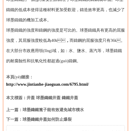
鑄鐵的低成本使得這種材料更加受歡迎，鑄造效率更高，也減少了
球墨鑄鐵的機加工成本。
球墨鑄鐵的強度和鑄鋼的強度是可比的。球墨鑄鐵具有更高的屈服
強度，其屈服強度較低為40k，而鑄鋼的屈服強度只有36k。
在大部分市政應用領(lǐng)域，如：水、鹽水、蒸汽等，球墨鑄鐵
的耐腐蝕性和抗氧化性都超過(guò)鑄鋼。
本頁(yè)鏈接：
http://www.jintianhe-jiaoguan.com/6795.html/
本文標簽
：
井蓋
球墨鑄鐵井蓋
鑄鐵井蓋
上一篇：
球墨鑄鐵篦子能有效避免城市積水
下一篇：
球墨鑄鐵井蓋如何防止爆裂