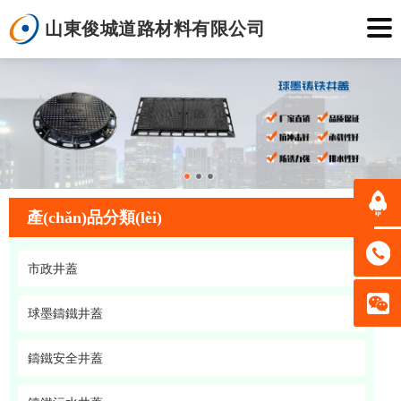
山東俊城道路材料有限公司
產(chǎn)品分類(lèi)
市政井蓋
球墨鑄鐵井蓋
鑄鐵安全井蓋