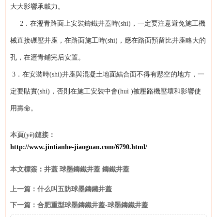
大大影響承載力。
2．
在瀝青路面上安裝鑄鐵井蓋時(shí)，一定要注意避免施工機
械直接碾壓井座，在路面施工時(shí)，應在路面預留比井座略大的
孔，在瀝青鋪完后安置。
3．在安裝時(shí)井座與混凝土地面結合面不得有懸空的地方，一
定要貼實(shí)，否則在施工安裝中會(huì )被壓路機壓壞和影響使
用壽命。
本頁(yè)鏈接：
http://www.jintianhe-jiaoguan.com/6790.html/
本文標簽
：
井蓋
球墨鑄鐵井蓋
鑄鐵井蓋
上一篇：
什么叫五防球墨鑄鐵井蓋
下一篇：
合肥重型球墨鑄鐵井蓋-球墨鑄鐵井蓋