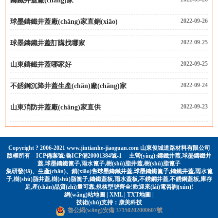
鑄鐵井蓋廠(chǎng)家
2022-09-26
球墨鑄鐵井蓋廠(chǎng)家直銷(xiāo)
2022-09-25
球墨鑄鐵井蓋訂購找哪家
2022-09-25
山東鑄鐵井蓋哪家好
2022-09-24
不銹鋼沉降井蓋生產(chǎn)廠(chǎng)家
2022-09-23
山東消防井蓋廠(chǎng)家直供
Copyright ? 2006-2021 www.jintianhe-jiaoguan.com 山東俊城道路材料有限公司
版權所有 ICP備案號:
魯ICP備20001384號-1
主營(yíng):
鑄鐵井蓋
,
球墨鑄鐵井
蓋
,
球墨鑄鐵篦子
,
雨水篦子
,
樹(shù)脂井蓋
,
樹(shù)脂篦子
集研發(fā)、生產(chǎn)、銷(xiāo)售球墨鑄鐵井蓋,球墨鑄鐵篦子,鑄鐵井蓋,雨水篦
子,樹(shù)脂井蓋,樹(shù)脂篦子,鑄鐵蓋板,雨水蓋板,不銹鋼井蓋,不銹鋼蓋板,庫存
足,產(chǎn)品質(zhì)量可靠,規格型號齊全!歡迎來(lái)電咨詢(xún)!
網(wǎng)站地圖
|
XML
|
TXT地圖
|
技術(shù)支持：
康美科技
魯公網(wǎng)安備 37150202000607號