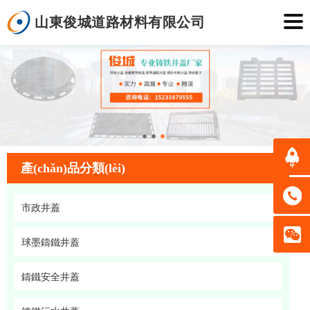
山東俊城道路材料有限公司
產(chǎn)品分類(lèi)
市政井蓋
球墨鑄鐵井蓋
鑄鐵安全井蓋