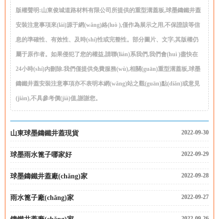
版權聲明:山東俊城道路材料有限公司所提供的重型溝蓋板,球墨鑄鐵井蓋
安裝注意事項來(lái)源于網(wǎng)絡(luò ),僅作為展示之用,不保證該等信
息的準確性、有效性、及時(shí)性或完整性。部分圖片、文字,其版權仍
屬于原作者。如果侵犯了您的權益,請聯(lián)系我們,我們會(huì )盡快在
24小時(shí)內刪除.我們僅提供免費服務(wù),相關(guān)重型溝蓋板,球墨
鑄鐵井蓋安裝注意事項亦不表明本網(wǎng)站之觀(guān)點(diǎn)或意見
(jiàn),不具參考價(jià)值,謝謝您。
2022-09-30
山東球墨鑄鐵井蓋現貨
2022-09-29
球墨雨水篦子哪家好
2022-09-28
球墨鑄鐵井蓋廠(chǎng)家
2022-09-27
雨水篦子廠(chǎng)家
2022-09-26