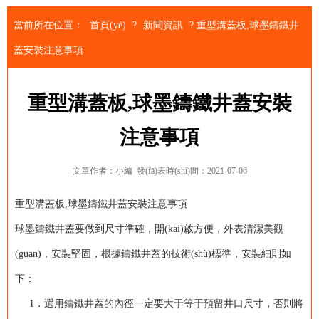
當前所在位置：
首頁(yè)
?
新聞資訊
?
重型溝蓋板,球墨鑄鐵井
蓋安裝注意事項
重型溝蓋板,球墨鑄鐵井蓋安裝
注意事項
文章作者：小編
發(fā)表時(shí)間：2021-07-06
重型溝蓋板,球墨鑄鐵井蓋安裝注意事項
球墨鑄鐵井蓋
要做到尺寸準確，開(kāi)啟方便，外表清潔美觀
(guān)，安裝堅固，根據鑄鐵井蓋的技術(shù)標準，安裝細則如
下：
1．選用鑄鐵井蓋的內徑一定要大于等于預留井口尺寸，否則將