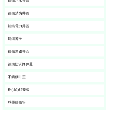
鑄鐵污水井蓋
鑄鐵消防井蓋
鑄鐵電力井蓋
鑄鐵篦子
鑄鐵道路井蓋
鑄鐵防沉降井蓋
不銹鋼井蓋
樹(shù)脂蓋板
球墨鑄鐵管