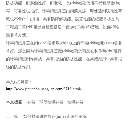
防盜功能，耐腐蝕性好，耐老化，長(cháng)期使用不易變形發(fā)
霉，可靠性也很好。球墨鑄鐵井蓋由鋼筋支撐，即使遇到破壞性荷
載也不會(huì )損壞，具有防降解功能。設置性能的總體目標是為
工程施工質(zhì)量監督檢查搭建一個(gè)工業(yè)基地，設備和維
護非常方便。
球墨鑄鐵井蓋在銷(xiāo)售市場(chǎng)上的市場(chǎng)銷(xiāo)售非
常好。那是因為球墨鑄鐵井蓋廠(chǎng)商的商品在制作時(shí)選擇
的球墨鑄鐵制作而成，具有很強的防盜性能，在具體應用中具有很
強的防盜作用。
本頁(yè)鏈接：
http://www.jintianhe-jiaoguan.com/6713.html/
本文標簽
：
井蓋
球墨鑄鐵井蓋
鑄鐵井蓋
上一篇：
如何對鑄鐵井蓋進(jìn)行正確的清洗