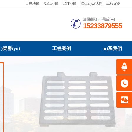
百度地圖
XML地圖
TXT地圖
聯(lián)系我們
工程案例
全國咨詢(xún)電話(huà):
15233879555
ì)榮譽(yù)
工程案例
聯(lián)系我們