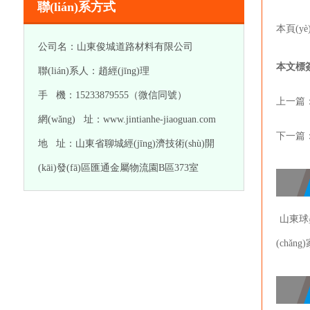
聯(lián)系方式
本頁(y
公司名：山東俊城道路材料有限公司
本文標
聯(lián)系人：趙經(jīng)理
手 機：15233879555（微信同號）
上一篇
網(wǎng) 址：www.jintianhe-jiaoguan.com
下一篇
地 址：山東省聊城經(jīng)濟技術(shù)開
(kāi)發(fā)區匯通金屬物流園B區373室
山東球
(chǎng