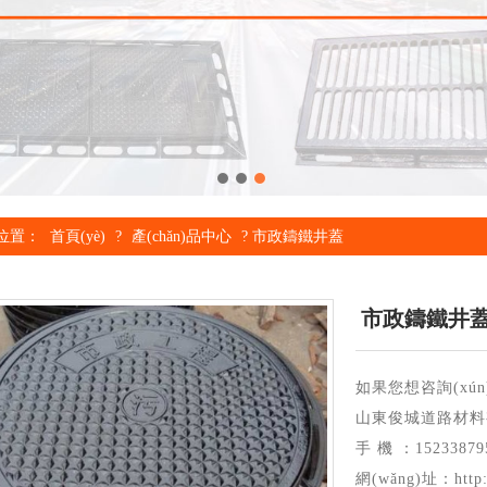
位置：
首頁(yè)
?
產(chǎn)品中心
?
市政鑄鐵井蓋
市政鑄鐵井
如果您想咨詢(xún
山東俊城道路材料
手 機 ：15233879
網(wǎng)址：http:/