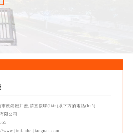
蓋
)市政鑄鐵井蓋,請直接聯(lián)系下方的電話(huà)
有限公司
555
/www.jintianhe-jiaoguan.com